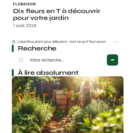
FLORAISON
Dix fleurs en T à découvrir
pour votre jardin
1 août 2026
Comment faire un piège à moucheron et éviter qu’ils ne reviennent ensuite ?
Lisiant
Recherche
À lire absolument