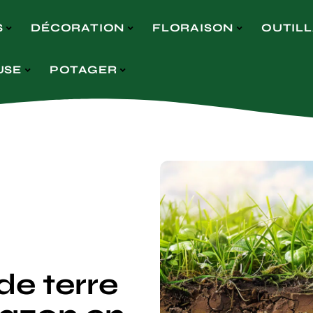
S
DÉCORATION
FLORAISON
OUTIL
USE
POTAGER
de terre