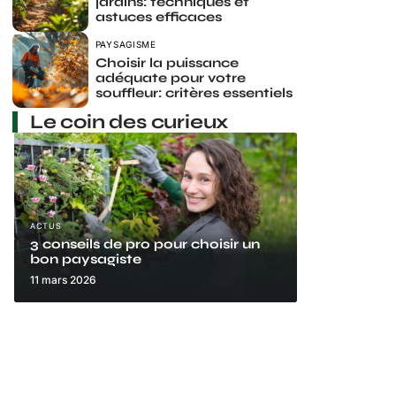
jardins: techniques et
astuces efficaces
PAYSAGISME
Choisir la puissance
adéquate pour votre
souffleur: critères essentiels
Le coin des curieux
ACTUS
3 conseils de pro pour choisir un
bon paysagiste
11 mars 2026